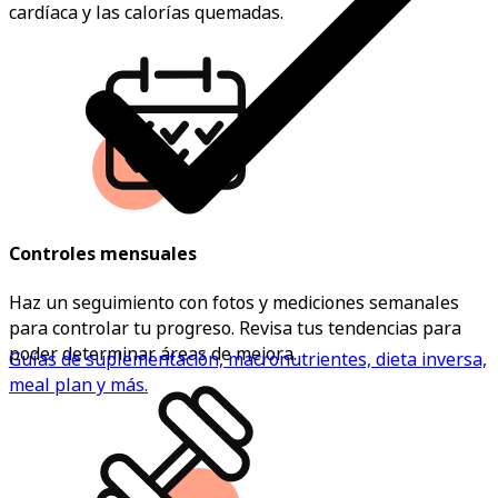
cardíaca y las calorías quemadas.
Controles mensuales
Haz un seguimiento con fotos y mediciones semanales
para controlar tu progreso. Revisa tus tendencias para
poder determinar áreas de mejora.
Guías de suplementación, macronutrientes, dieta inversa,
meal plan y más.