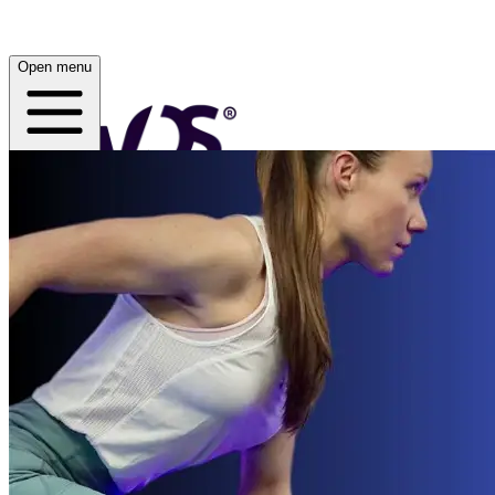
Open menu
Home
Acerca de
Comprar
App
Open menu
wOS by Andie Illanes