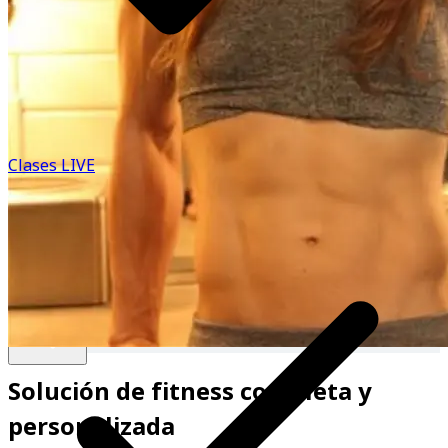
reconocida por mi innovador sistema 'El Taller' en
Commando Studio, galardonado con el premio al 'Mejor
Programa Deportivo' BIEN FEST 2021. Además de mi
trabajo como empresaria, soy speaker en el ámbito
deportivo, conductora del podcast 'El Chisme del Fitness'.
Mi objetivo es brindar a mis clientes y seguidores la mejor
experiencia posible, inspirándolos a alcanzar sus metas
Clases LIVE
de fitness y bienestar. Si estás listo/a para dar un giro en
tu vida y alcanzar tu mejor versión, ¡Te veo del otro lado
de la app!
Saber más
Solución de fitness completa y
personalizada