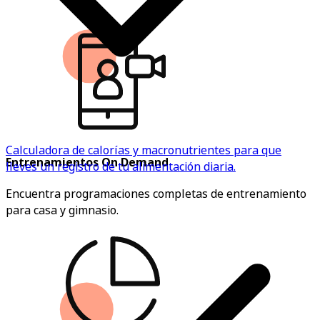
Calculadora de calorías y macronutrientes para que
Entrenamientos On Demand
lleves un registro de tu alimentación diaria.
Encuentra programaciones completas de entrenamiento
para casa y gimnasio.