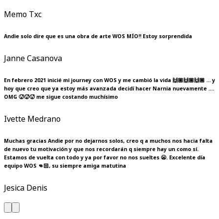
Memo Txc
Andie solo dire que es una obra de arte WOS MÍO!! Estoy sorprendida
Janne Casanova
En febrero 2021 inicié mi journey con WOS y me cambió la vida 🙌🏼🙌🏼🙌🏼 … y
hoy que creo que ya estoy más avanzada decidí hacer Narnia nuevamente ….
OMG 🥵🥵🥵 me sigue costando muchísimo
Ivette Medrano
Muchas gracias Andie por no dejarnos solos, creo q a muchos nos hacia falta
de nuevo tu motivación y que nos recordarán q siempre hay un como sí.
Estamos de vuelta con todo y ya por favor no nos sueltes 😬. Excelente día
equipo WOS 👊🏻, su siempre amiga matutina
Jesica Denis