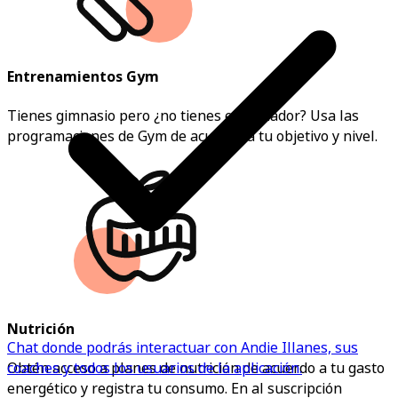
Entrenamientos Gym
Tienes gimnasio pero ¿no tienes entrenador? Usa las
programaciones de Gym de acuerdo a tu objetivo y nivel.
Nutrición
Chat donde podrás interactuar con Andie Illanes, sus
Obtén acceso a planes de nutrición de acuerdo a tu gasto
coaches y todos los usuarios de la aplicación.
energético y registra tu consumo. En al suscripción