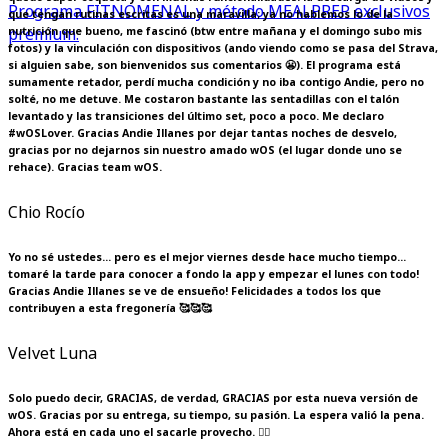
Programa FITNOMENAL y método MEALPREP exclusivos
que tengan rutinas escritas es una maravilla; ya no hablemos lo de la
premium.
nutrición que bueno, me fascinó (btw entre mañana y el domingo subo mis
fotos) y la vinculación con dispositivos (ando viendo como se pasa del Strava,
si alguien sabe, son bienvenidos sus comentarios 😬). El programa está
sumamente retador, perdí mucha condición y no iba contigo Andie, pero no
solté, no me detuve. Me costaron bastante las sentadillas con el talón
levantado y las transiciones del último set, poco a poco. Me declaro
#wOSLover. Gracias Andie Illanes por dejar tantas noches de desvelo,
gracias por no dejarnos sin nuestro amado wOS (el lugar donde uno se
rehace). Gracias team wOS.
Chio Rocío
Yo no sé ustedes... pero es el mejor viernes desde hace mucho tiempo...
tomaré la tarde para conocer a fondo la app y empezar el lunes con todo!
Gracias Andie Illanes se ve de ensueño! Felicidades a todos los que
contribuyen a esta fregonería 🥰🥰🥰
Velvet Luna
Solo puedo decir, GRACIAS, de verdad, GRACIAS por esta nueva versión de
wOS. Gracias por su entrega, su tiempo, su pasión. La espera valió la pena.
Ahora está en cada uno el sacarle provecho. ❤️‍🔥