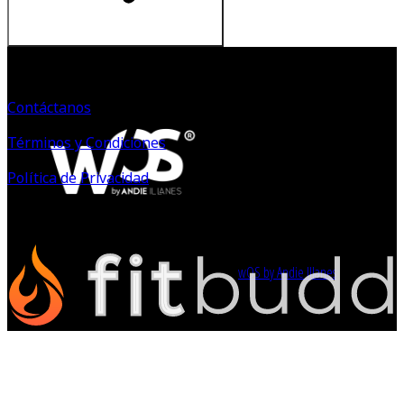
Contáctanos
Términos y Condiciones
Política de Privacidad
©
2026
2023 wOS by Andie
Powered by
wOS by Andie Illanes